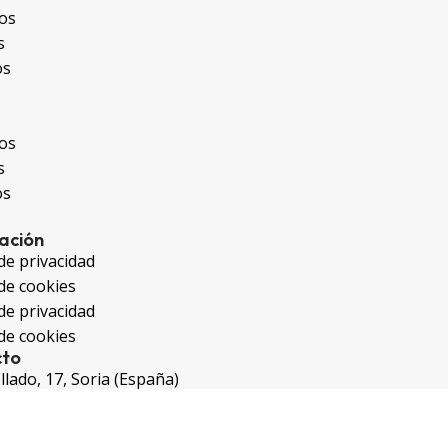
os
s
os
os
s
os
ación
 de privacidad
 de cookies
 de privacidad
 de cookies
cto
llado, 17, Soria (España)
20 97 26
@casabellasoria.com