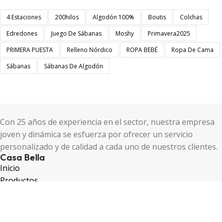
4 Estaciones
200hilos
Algodón 100%
Boutis
Colchas
Edredones
Juego De Sábanas
Moshy
Primavera2025
PRIMERA PUESTA
Relleno Nórdico
ROPA BEBÉ
Ropa De Cama
Sábanas
Sábanas De Algodón
Con 25 años de experiencia en el sector, nuestra empresa
joven y dinámica se esfuerza por ofrecer un servicio
personalizado y de calidad a cada uno de nuestros clientes.
Casa Bella
Inicio
Productos
Servicios
Nosotros
Galería